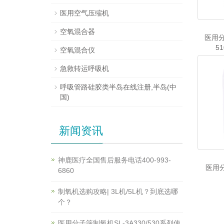
医用空气压缩机
空氧混合器
医用分
51
空氧混合仪
急救转运呼吸机
呼吸管路硅胶类半岛在线注册,半岛(中
国)
新闻资讯
神鹿医疗全国售后服务电话400-993-
医用分
6860
制氧机选购攻略| 3L机/5L机？到底选哪
个？
医用分子筛制氧机SL-3A330/530系列使