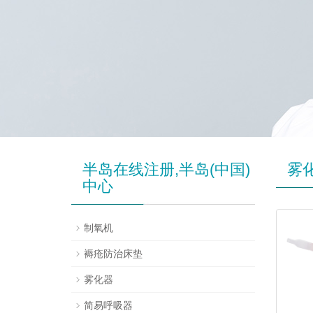
半岛在线注册,半岛(中国)
雾
中心
制氧机
褥疮防治床垫
雾化器
简易呼吸器