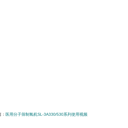
篇：
医用分子筛制氧机SL-3A330/530系列使用视频